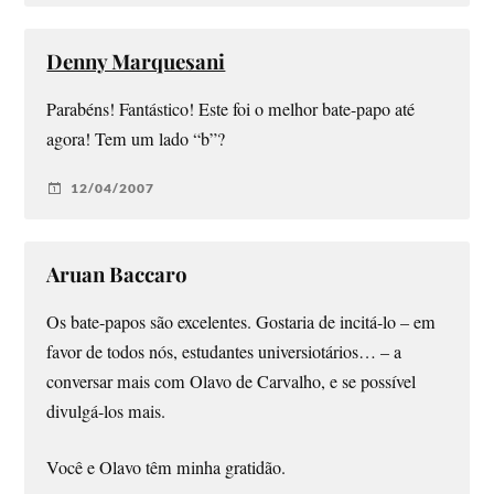
Denny Marquesani
Parabéns! Fantástico! Este foi o melhor bate-papo até
agora! Tem um lado “b”?
12/04/2007
Aruan Baccaro
Os bate-papos são excelentes. Gostaria de incitá-lo – em
favor de todos nós, estudantes universiotários… – a
conversar mais com Olavo de Carvalho, e se possível
divulgá-los mais.
Você e Olavo têm minha gratidão.