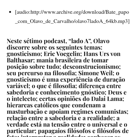
[audio:http://www.archive.org/download/Bate_papo
_com_Olavo_de_Carvalho/olavo7ladoA_64kb.mp3]
Neste sétimo podcast, “lado A”, Olavo
discorre sobre os seguintes temas:
gnosticismo; Eric Voegelin; Hans Urs von
Balthasar; mania brasileira de tomar
posição sobre tudo; desconstrucionismo;
seu percurso na filosofia; Simone Weil; o
gnosticismo é uma experiência de duração
variável; o que é filosofia; diferença entre
sabedoria e conhecimento gnóstico; Deus e
o intelecto; certas opiniões do Dalai Lama;
hierarcas católicos que condenam a
masturbação e apoiam regimes comunistas;
relação entre a sabedoria e a realidade; a
verdade está na tensão entre o universal e o
particular; papagaios filósofos e filósofos de
fato; interpretar a realidade; conhecer os